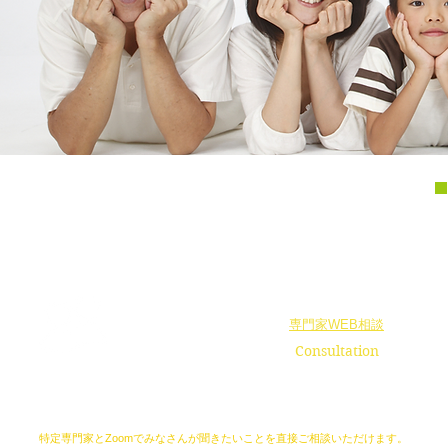
特定専門家
証券アドバイザー
住宅ローンアドバイザー
domain expert
ファイナンシャルプランナー
相談時間
専門家WEB相談
10：00-16：00
Consultation
保険選びの前にもっと大切なお金の相談を誰にすれば
それぞれの専門家が、皆さんのアドバイスをいたします
特定専門家とZoomでみなさんが
聞きたいことを直接ご相談いただけます。